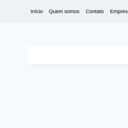
Pular
para
Início
Quem somos
Contato
Empres
o
Conteúdo