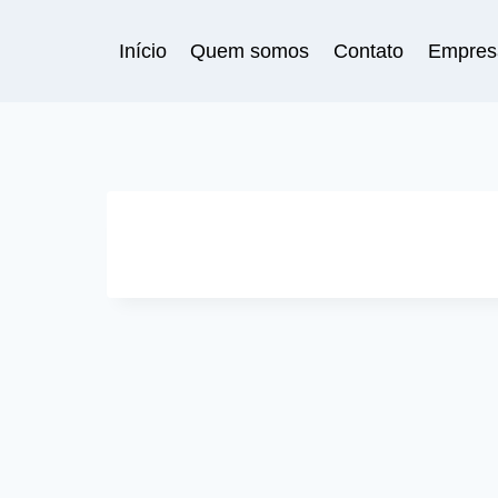
Pular
para
Início
Quem somos
Contato
Empres
o
Conteúdo