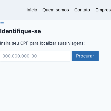
Pular
para
Início
Quem somos
Contato
Empres
o
Conteúdo
Identifique-se
Insira seu CPF para localizar suas viagens:
Procurar