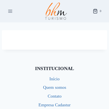
Pular
para
0
o
Conteúdo
INSTITUCIONAL
Início
Quem somos
Contato
Empresa Cadastur