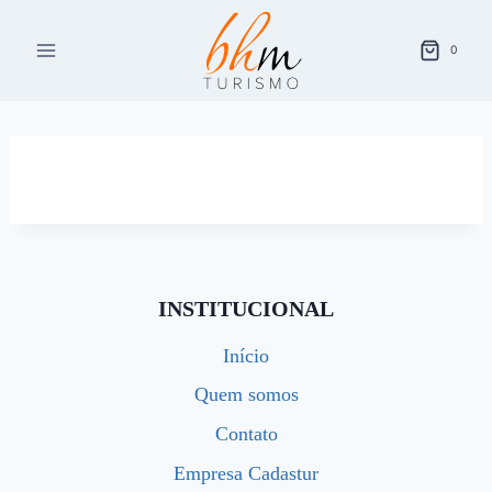
Pular
para
0
o
Conteúdo
INSTITUCIONAL
Início
Quem somos
Contato
Empresa Cadastur