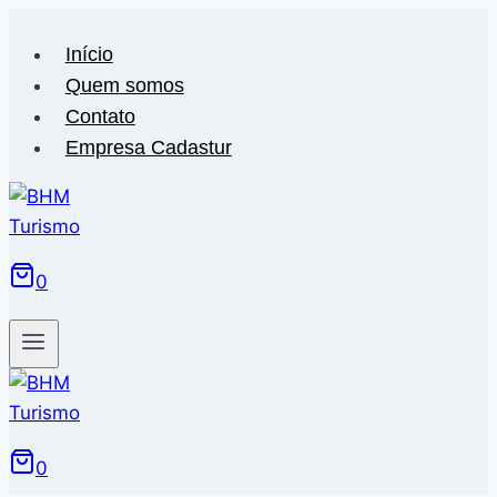
Pular
para
Início
o
Quem somos
Conteúdo
Contato
Empresa Cadastur
0
0